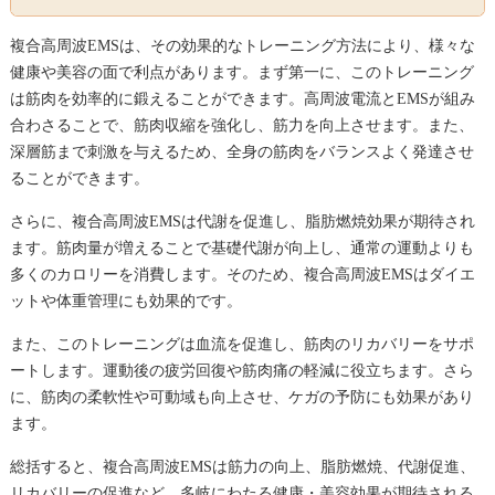
複合高周波EMSは、その効果的なトレーニング方法により、様々な
健康や美容の面で利点があります。まず第一に、このトレーニング
は筋肉を効率的に鍛えることができます。高周波電流とEMSが組み
合わさることで、筋肉収縮を強化し、筋力を向上させます。また、
深層筋まで刺激を与えるため、全身の筋肉をバランスよく発達させ
ることができます。
さらに、複合高周波EMSは代謝を促進し、脂肪燃焼効果が期待され
ます。筋肉量が増えることで基礎代謝が向上し、通常の運動よりも
多くのカロリーを消費します。そのため、複合高周波EMSはダイエ
ットや体重管理にも効果的です。
また、このトレーニングは血流を促進し、筋肉のリカバリーをサポ
ートします。運動後の疲労回復や筋肉痛の軽減に役立ちます。さら
に、筋肉の柔軟性や可動域も向上させ、ケガの予防にも効果があり
ます。
総括すると、複合高周波EMSは筋力の向上、脂肪燃焼、代謝促進、
リカバリーの促進など、多岐にわたる健康・美容効果が期待される